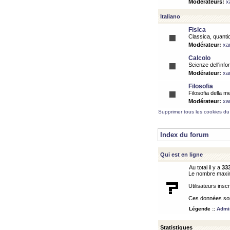
Modérateurs:
x
Italiano
Fisica
Classica, quantic
Modérateur:
xa
Calcolo
Scienze dell'info
Modérateur:
xa
Filosofia
Filosofia della m
Modérateur:
xa
Supprimer tous les cookies du
Index du forum
Qui est en ligne
Au total il y a
33
Le nombre maximu
Utilisateurs inscr
Ces données sont
Légende ::
Admin
Statistiques