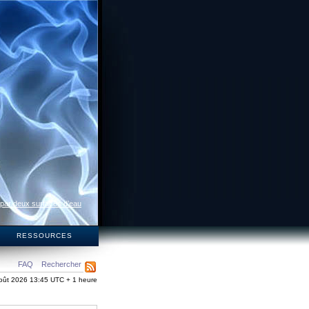
 par deux surfaces d’eau
S
RESSOURCES
FAQ
Rechercher
oût 2026 13:45 UTC + 1 heure