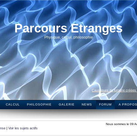
Parcours Etranges
Physique, calcul, philosophie
Caustiques de lumière créées
CALCUL
PHILOSOPHIE
GALERIE
NEWS
FORUM
A PROPO
Nous sommes le 09 A
onse
|
Voir les sujets actifs