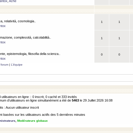
antox
,
Ache
a, relatività, cosmologia..
1
1
ntox
rmazione, complessità, calcolabilità..
1
1
ntox
ente, epistemologia, filosofia della scienza..
0
0
ntox
 forum
|
L’équipe
3
utilisateurs en ligne :: 0 inscrit, 0 caché et 333 invités
m d’utilisateurs en ligne simultanément a été de
5463
le 29 Juillet 2026 16:08
its : Aucun utilisateur inscrit
 basées sur les utilisateurs actifs des 5 dernières minutes
istrateurs
,
Modérateurs globaux