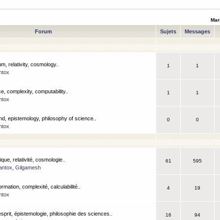
Mar
Forum
Sujets
Messages
m, relativity, cosmology..
1
1
ntox
, complexity, computability..
1
1
ntox
nd, epistemology, philosophy of science..
0
0
ntox
que, relativité, cosmologie..
61
595
antox
,
Gilgamesh
ormation, complexité, calculabilité..
4
19
ntox
esprit, épistemologie, philosophie des sciences..
16
94