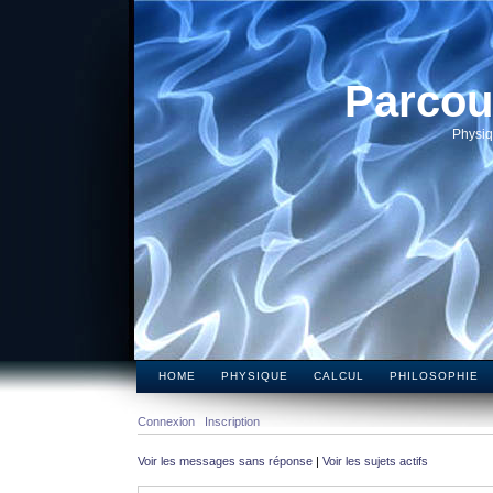
Parcou
Physiq
HOME
PHYSIQUE
CALCUL
PHILOSOPHIE
Connexion
Inscription
Voir les messages sans réponse
|
Voir les sujets actifs