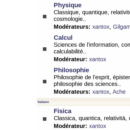
Physique
Classique, quantique, relativit
cosmologie..
Modérateurs:
xantox
,
Gilga
Calcul
Sciences de l'information, co
calculabilité..
Modérateur:
xantox
Philosophie
Philosophie de l'esprit, épist
philosophie des sciences..
Modérateurs:
xantox
,
Ache
Italiano
Fisica
Classica, quantica, relatività,
Modérateur:
xantox