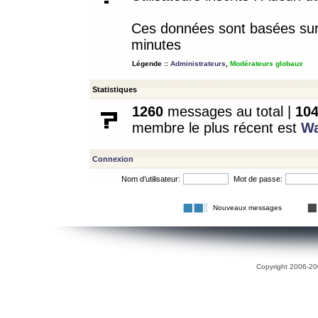
Ces données sont basées sur l
minutes
Légende ::
Administrateurs
,
Modérateurs globaux
Statistiques
1260
messages au total |
10
membre le plus récent est
W
Connexion
Nom d’utilisateur:
Mot de passe:
Nouveaux messages
Copyright 2006-200