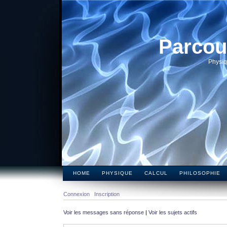
Parcou
Physiq
HOME
PHYSIQUE
CALCUL
PHILOSOPHIE
Connexion
Inscription
Voir les messages sans réponse
|
Voir les sujets actifs