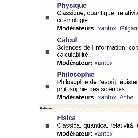
Physique
Classique, quantique, relativit
cosmologie..
Modérateurs:
xantox
,
Gilga
Calcul
Sciences de l'information, co
calculabilité..
Modérateur:
xantox
Philosophie
Philosophie de l'esprit, épist
philosophie des sciences..
Modérateurs:
xantox
,
Ache
Italiano
Fisica
Classica, quantica, relatività,
Modérateur:
xantox