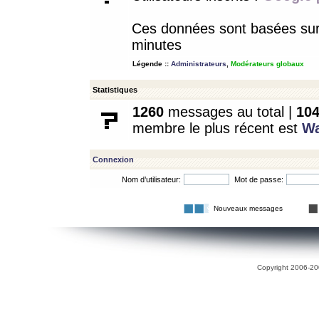
Ces données sont basées sur l
minutes
Légende ::
Administrateurs
,
Modérateurs globaux
Statistiques
1260
messages au total |
10
membre le plus récent est
W
Connexion
Nom d’utilisateur:
Mot de passe:
Nouveaux messages
Copyright 2006-200