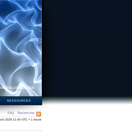
 par deux surfaces d’eau
S
RESSOURCES
FAQ
Rechercher
oût 2026 11:40 UTC + 1 heure