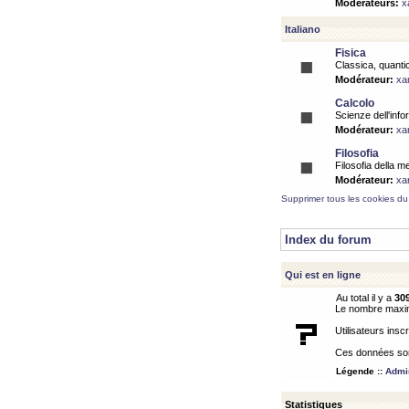
Modérateurs:
x
Italiano
Fisica
Classica, quantic
Modérateur:
xa
Calcolo
Scienze dell'info
Modérateur:
xa
Filosofia
Filosofia della m
Modérateur:
xa
Supprimer tous les cookies du
Index du forum
Qui est en ligne
Au total il y a
30
Le nombre maximu
Utilisateurs inscr
Ces données sont
Légende ::
Admin
Statistiques