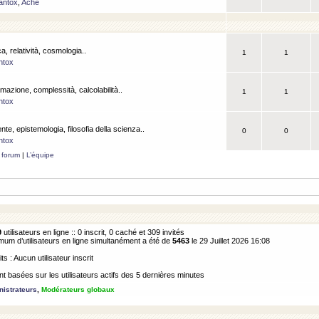
antox
,
Ache
a, relatività, cosmologia..
1
1
ntox
rmazione, complessità, calcolabilità..
1
1
ntox
ente, epistemologia, filosofia della scienza..
0
0
ntox
 forum
|
L’équipe
9
utilisateurs en ligne :: 0 inscrit, 0 caché et 309 invités
m d’utilisateurs en ligne simultanément a été de
5463
le 29 Juillet 2026 16:08
its : Aucun utilisateur inscrit
 basées sur les utilisateurs actifs des 5 dernières minutes
istrateurs
,
Modérateurs globaux