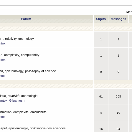
Mar
Forum
Sujets
Messages
m, relativity, cosmology..
1
1
ntox
, complexity, computability..
1
1
ntox
nd, epistemology, philosophy of science..
0
0
ntox
que, relativité, cosmologie..
61
595
antox
,
Gilgamesh
ormation, complexité, calculabilité..
4
19
ntox
esprit, épistemologie, philosophie des sciences..
16
94