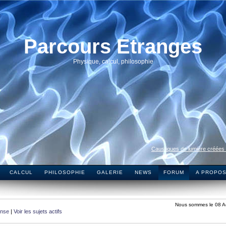
Parcours Etranges
Physique, calcul, philosophie
Caustiques de lumière créées
CALCUL
PHILOSOPHIE
GALERIE
NEWS
FORUM
A PROPO
Nous sommes le 08 A
onse
|
Voir les sujets actifs