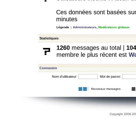
Ces données sont basées sur l
minutes
Légende ::
Administrateurs
,
Modérateurs globaux
Statistiques
1260
messages au total |
10
membre le plus récent est
W
Connexion
Nom d’utilisateur:
Mot de passe:
Nouveaux messages
Copyright 2006-200