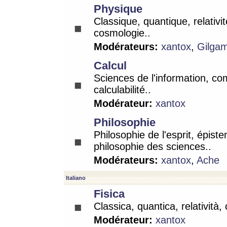
Physique
Classique, quantique, relativit
cosmologie..
Modérateurs:
xantox
,
Gilga
Calcul
Sciences de l'information, co
calculabilité..
Modérateur:
xantox
Philosophie
Philosophie de l'esprit, épist
philosophie des sciences..
Modérateurs:
xantox
,
Ache
Italiano
Fisica
Classica, quantica, relatività,
Modérateur:
xantox