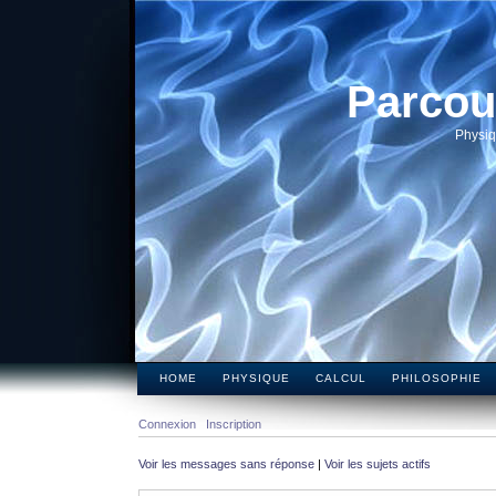
Parcou
Physiq
HOME
PHYSIQUE
CALCUL
PHILOSOPHIE
Connexion
Inscription
Voir les messages sans réponse
|
Voir les sujets actifs