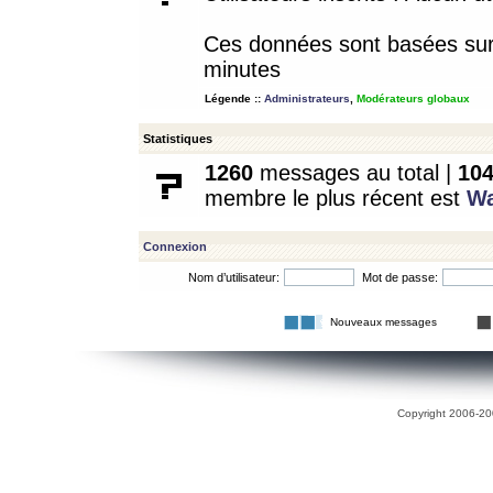
Ces données sont basées sur l
minutes
Légende ::
Administrateurs
,
Modérateurs globaux
Statistiques
1260
messages au total |
10
membre le plus récent est
W
Connexion
Nom d’utilisateur:
Mot de passe:
Nouveaux messages
Copyright 2006-200