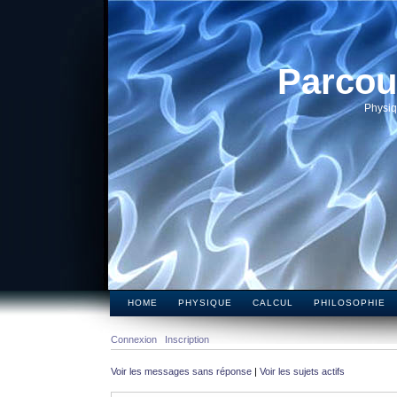
Parcou
Physiq
HOME
PHYSIQUE
CALCUL
PHILOSOPHIE
Connexion
Inscription
Voir les messages sans réponse
|
Voir les sujets actifs