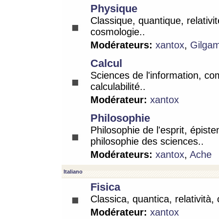
Physique
Classique, quantique, relativit
cosmologie..
Modérateurs:
xantox
,
Gilga
Calcul
Sciences de l'information, co
calculabilité..
Modérateur:
xantox
Philosophie
Philosophie de l'esprit, épist
philosophie des sciences..
Modérateurs:
xantox
,
Ache
Italiano
Fisica
Classica, quantica, relatività,
Modérateur:
xantox