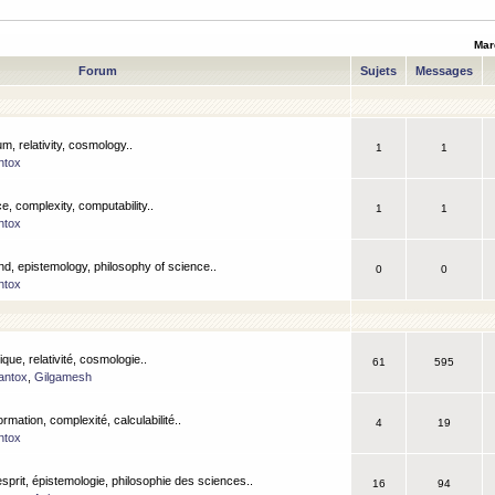
Mar
Forum
Sujets
Messages
m, relativity, cosmology..
1
1
ntox
, complexity, computability..
1
1
ntox
nd, epistemology, philosophy of science..
0
0
ntox
que, relativité, cosmologie..
61
595
antox
,
Gilgamesh
ormation, complexité, calculabilité..
4
19
ntox
esprit, épistemologie, philosophie des sciences..
16
94