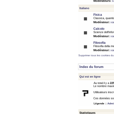
Modérateurs:
x
Italiano
Fisica
Classica, quantic
Modérateur:
xa
Calcolo
Scienze dell'info
Modérateur:
xa
Filosofia
Filosofia della m
Modérateur:
xa
Supprimer tous les cookies du
Index du forum
Qui est en ligne
Au total il y a
22
Le nombre maximu
Utilisateurs inscr
Ces données sont
Légende ::
Admin
Statistiques