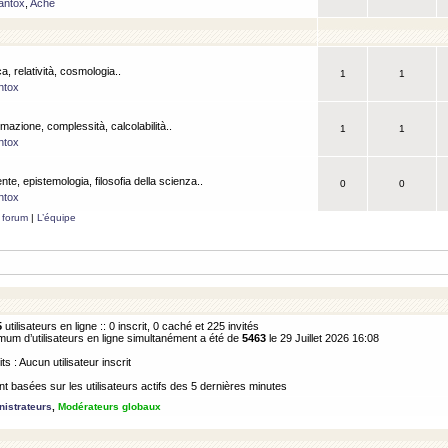
antox
,
Ache
a, relatività, cosmologia..
1
1
ntox
rmazione, complessità, calcolabilità..
1
1
ntox
ente, epistemologia, filosofia della scienza..
0
0
ntox
 forum
|
L’équipe
5
utilisateurs en ligne :: 0 inscrit, 0 caché et 225 invités
m d’utilisateurs en ligne simultanément a été de
5463
le 29 Juillet 2026 16:08
its : Aucun utilisateur inscrit
 basées sur les utilisateurs actifs des 5 dernières minutes
istrateurs
,
Modérateurs globaux