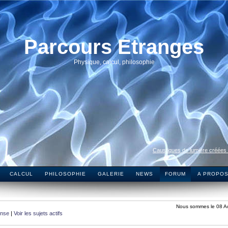
Parcours Etranges
Physique, calcul, philosophie
Caustiques de lumière créées
CALCUL
PHILOSOPHIE
GALERIE
NEWS
FORUM
A PROPO
Nous sommes le 08 A
onse
|
Voir les sujets actifs