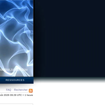
 par deux surfaces d’eau
S
RESSOURCES
FAQ
Rechercher
oût 2026 09:29 UTC + 1 heure