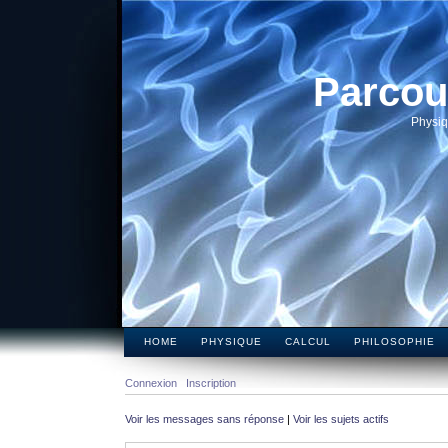
Parcou
Physiq
HOME
PHYSIQUE
CALCUL
PHILOSOPHIE
Connexion
Inscription
Voir les messages sans réponse
|
Voir les sujets actifs