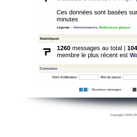
Ces données sont basées sur l
minutes
Légende ::
Administrateurs
,
Modérateurs globaux
Statistiques
1260
messages au total |
10
membre le plus récent est
W
Connexion
Nom d’utilisateur:
Mot de passe:
Nouveaux messages
Copyright 2006-200