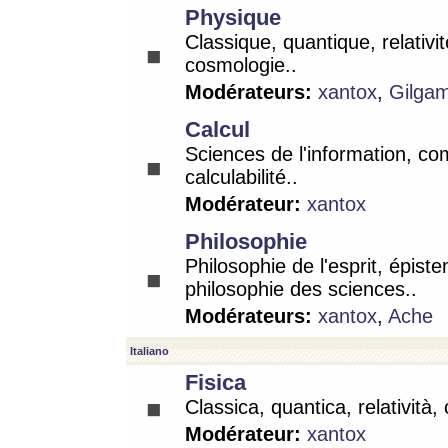
Physique
Classique, quantique, relativit
cosmologie..
Modérateurs:
xantox
,
Gilga
Calcul
Sciences de l'information, co
calculabilité..
Modérateur:
xantox
Philosophie
Philosophie de l'esprit, épist
philosophie des sciences..
Modérateurs:
xantox
,
Ache
Italiano
Fisica
Classica, quantica, relatività,
Modérateur:
xantox