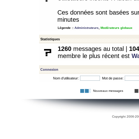
Ces données sont basées sur l
minutes
Légende ::
Administrateurs
,
Modérateurs globaux
Statistiques
1260
messages au total |
10
membre le plus récent est
W
Connexion
Nom d’utilisateur:
Mot de passe:
Nouveaux messages
Copyright 2006-200