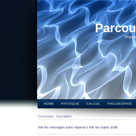
Parcou
Physiq
HOME
PHYSIQUE
CALCUL
PHILOSOPHIE
Connexion
Inscription
Voir les messages sans réponse
|
Voir les sujets actifs