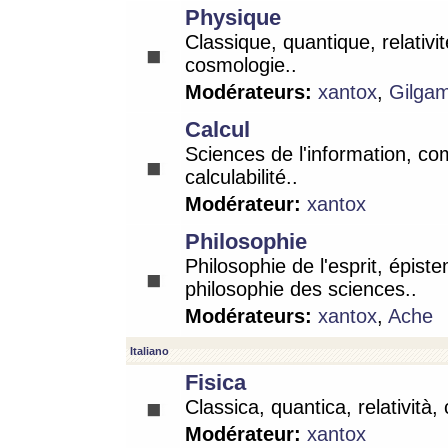
Physique
Classique, quantique, relativit
cosmologie..
Modérateurs:
xantox
,
Gilga
Calcul
Sciences de l'information, co
calculabilité..
Modérateur:
xantox
Philosophie
Philosophie de l'esprit, épist
philosophie des sciences..
Modérateurs:
xantox
,
Ache
Italiano
Fisica
Classica, quantica, relatività,
Modérateur:
xantox