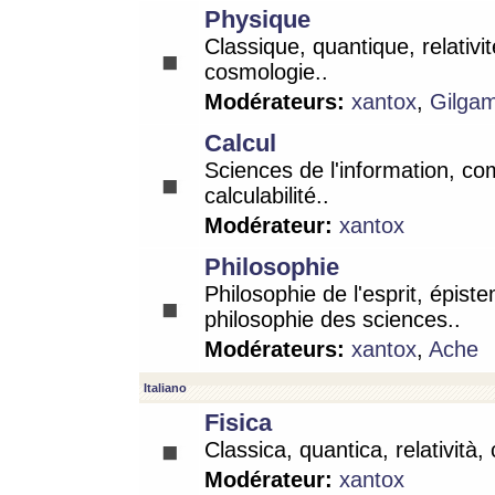
Physique
Classique, quantique, relativit
cosmologie..
Modérateurs:
xantox
,
Gilga
Calcul
Sciences de l'information, co
calculabilité..
Modérateur:
xantox
Philosophie
Philosophie de l'esprit, épist
philosophie des sciences..
Modérateurs:
xantox
,
Ache
Italiano
Fisica
Classica, quantica, relatività,
Modérateur:
xantox