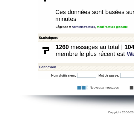
Ces données sont basées sur l
minutes
Légende ::
Administrateurs
,
Modérateurs globaux
Statistiques
1260
messages au total |
10
membre le plus récent est
W
Connexion
Nom d’utilisateur:
Mot de passe:
Nouveaux messages
Copyright 2006-200