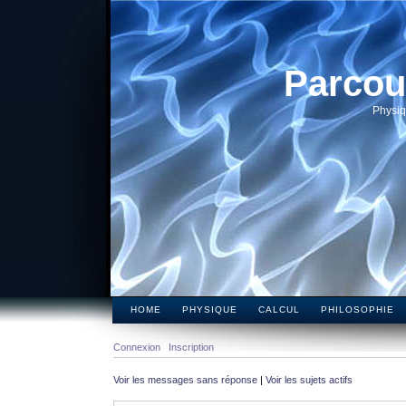
Parcou
Physiq
HOME
PHYSIQUE
CALCUL
PHILOSOPHIE
Connexion
Inscription
Voir les messages sans réponse
|
Voir les sujets actifs