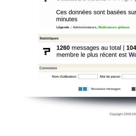
Ces données sont basées sur l
minutes
Légende ::
Administrateurs
,
Modérateurs globaux
Statistiques
1260
messages au total |
10
membre le plus récent est
W
Connexion
Nom d’utilisateur:
Mot de passe:
Nouveaux messages
Copyright 2006-200