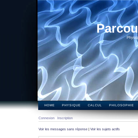
Parcou
Physiq
HOME
PHYSIQUE
CALCUL
PHILOSOPHIE
Connexion
Inscription
Voir les messages sans réponse
|
Voir les sujets actifs