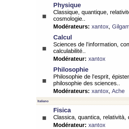
Physique
Classique, quantique, relativit
cosmologie..
Modérateurs:
xantox
,
Gilga
Calcul
Sciences de l'information, co
calculabilité..
Modérateur:
xantox
Philosophie
Philosophie de l'esprit, épist
philosophie des sciences..
Modérateurs:
xantox
,
Ache
Italiano
Fisica
Classica, quantica, relatività,
Modérateur:
xantox