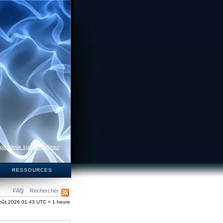
 par deux surfaces d’eau
S
RESSOURCES
FAQ
Rechercher
oût 2026 01:43 UTC + 1 heure