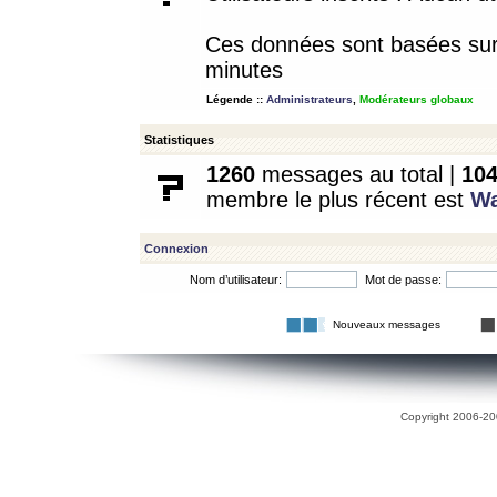
Ces données sont basées sur l
minutes
Légende ::
Administrateurs
,
Modérateurs globaux
Statistiques
1260
messages au total |
10
membre le plus récent est
W
Connexion
Nom d’utilisateur:
Mot de passe:
Nouveaux messages
Copyright 2006-200