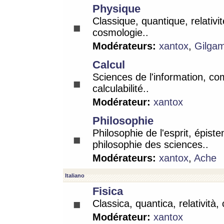
Physique
Classique, quantique, relativit
cosmologie..
Modérateurs:
xantox
,
Gilga
Calcul
Sciences de l'information, co
calculabilité..
Modérateur:
xantox
Philosophie
Philosophie de l'esprit, épist
philosophie des sciences..
Modérateurs:
xantox
,
Ache
Italiano
Fisica
Classica, quantica, relatività,
Modérateur:
xantox