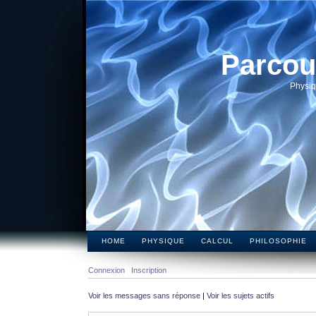
Parcou
Physiq
HOME
PHYSIQUE
CALCUL
PHILOSOPHIE
Connexion
Inscription
Voir les messages sans réponse
|
Voir les sujets actifs