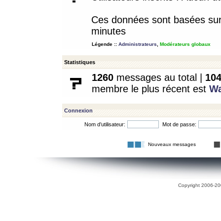
Ces données sont basées sur l
minutes
Légende ::
Administrateurs
,
Modérateurs globaux
Statistiques
1260
messages au total |
10
membre le plus récent est
W
Connexion
Nom d’utilisateur:
Mot de passe:
Nouveaux messages
Copyright 2006-200