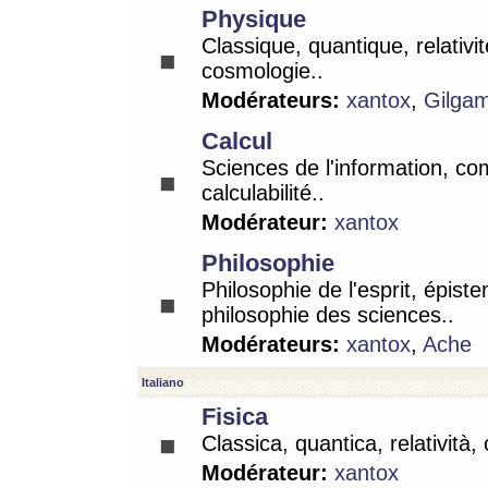
Physique
Classique, quantique, relativit
cosmologie..
Modérateurs:
xantox
,
Gilga
Calcul
Sciences de l'information, co
calculabilité..
Modérateur:
xantox
Philosophie
Philosophie de l'esprit, épist
philosophie des sciences..
Modérateurs:
xantox
,
Ache
Italiano
Fisica
Classica, quantica, relatività,
Modérateur:
xantox