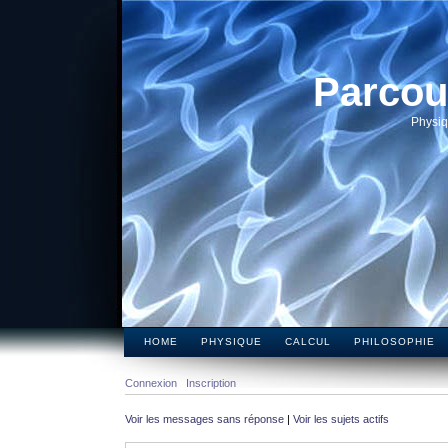
Parcou
Physiq
HOME
PHYSIQUE
CALCUL
PHILOSOPHIE
Connexion
Inscription
Voir les messages sans réponse
|
Voir les sujets actifs