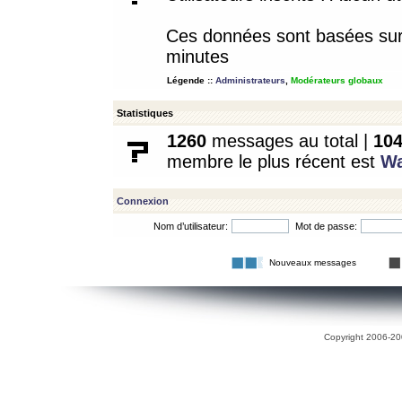
Ces données sont basées sur l
minutes
Légende ::
Administrateurs
,
Modérateurs globaux
Statistiques
1260
messages au total |
10
membre le plus récent est
W
Connexion
Nom d’utilisateur:
Mot de passe:
Nouveaux messages
Copyright 2006-200