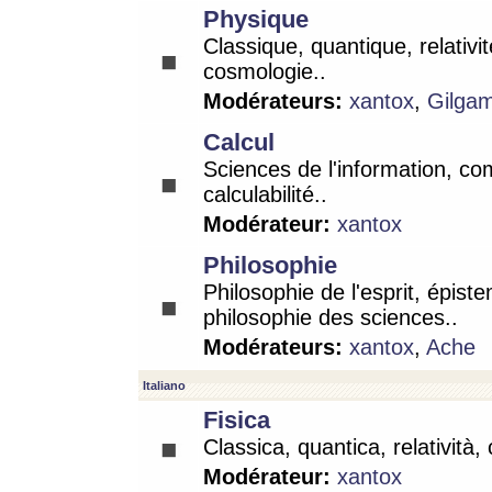
Physique
Classique, quantique, relativit
cosmologie..
Modérateurs:
xantox
,
Gilga
Calcul
Sciences de l'information, co
calculabilité..
Modérateur:
xantox
Philosophie
Philosophie de l'esprit, épist
philosophie des sciences..
Modérateurs:
xantox
,
Ache
Italiano
Fisica
Classica, quantica, relatività,
Modérateur:
xantox