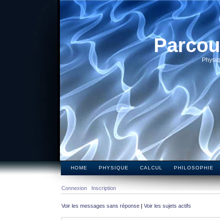
Parcou
Physiq
HOME
PHYSIQUE
CALCUL
PHILOSOPHIE
Connexion
Inscription
Voir les messages sans réponse
|
Voir les sujets actifs