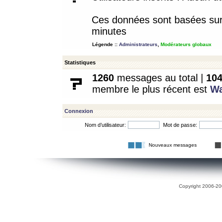
Ces données sont basées sur l
minutes
Légende ::
Administrateurs
,
Modérateurs globaux
Statistiques
1260
messages au total |
10
membre le plus récent est
W
Connexion
Nom d’utilisateur:
Mot de passe:
Nouveaux messages
Copyright 2006-200