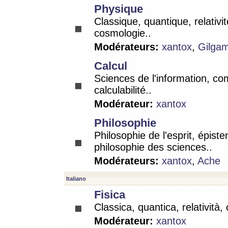
Physique
Classique, quantique, relativit
cosmologie..
Modérateurs:
xantox
,
Gilga
Calcul
Sciences de l'information, co
calculabilité..
Modérateur:
xantox
Philosophie
Philosophie de l'esprit, épist
philosophie des sciences..
Modérateurs:
xantox
,
Ache
Italiano
Fisica
Classica, quantica, relatività,
Modérateur:
xantox