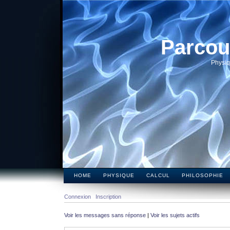
Parcou
Physiq
HOME
PHYSIQUE
CALCUL
PHILOSOPHIE
Connexion
Inscription
Voir les messages sans réponse
|
Voir les sujets actifs