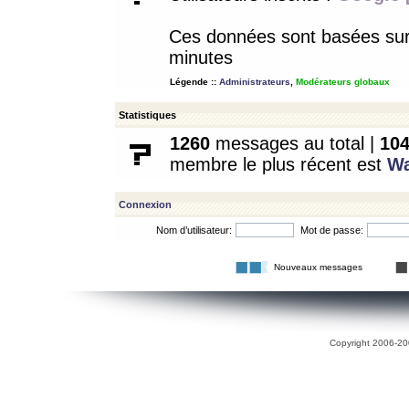
Ces données sont basées sur l
minutes
Légende ::
Administrateurs
,
Modérateurs globaux
Statistiques
1260
messages au total |
10
membre le plus récent est
W
Connexion
Nom d’utilisateur:
Mot de passe:
Nouveaux messages
Copyright 2006-200