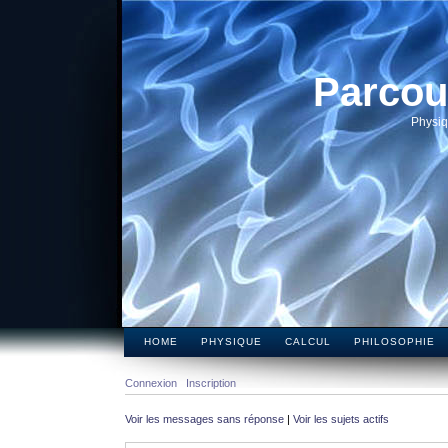
Parcou
Physiq
HOME
PHYSIQUE
CALCUL
PHILOSOPHIE
Connexion
Inscription
Voir les messages sans réponse
|
Voir les sujets actifs