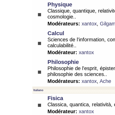
Physique
Classique, quantique, relativit
cosmologie..
Modérateurs:
xantox
,
Gilga
Calcul
Sciences de l'information, co
calculabilité..
Modérateur:
xantox
Philosophie
Philosophie de l'esprit, épist
philosophie des sciences..
Modérateurs:
xantox
,
Ache
Italiano
Fisica
Classica, quantica, relatività,
Modérateur:
xantox