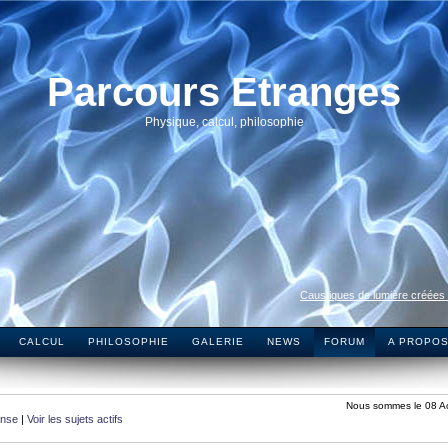
Parcours Etranges
Physique, calcul, philosophie
Caustiques de lumière créées
CALCUL
PHILOSOPHIE
GALERIE
NEWS
FORUM
A PROPO
Nous sommes le 08 A
onse
|
Voir les sujets actifs