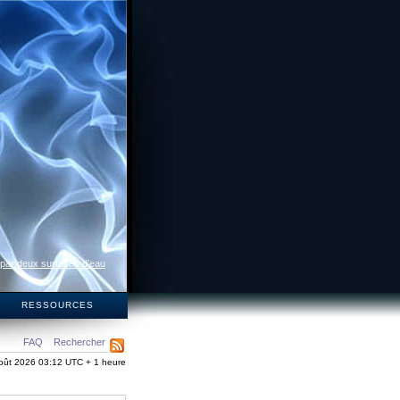
 par deux surfaces d’eau
S
RESSOURCES
FAQ
Rechercher
oût 2026 03:12 UTC + 1 heure