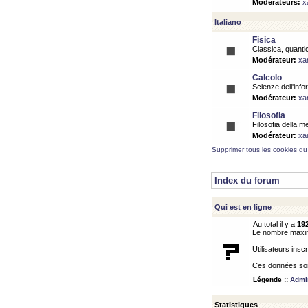
Modérateurs:
x
Italiano
Fisica
Classica, quantic
Modérateur:
xa
Calcolo
Scienze dell'info
Modérateur:
xa
Filosofia
Filosofia della m
Modérateur:
xa
Supprimer tous les cookies du
Index du forum
Qui est en ligne
Au total il y a
19
Le nombre maximu
Utilisateurs inscr
Ces données sont
Légende ::
Admin
Statistiques