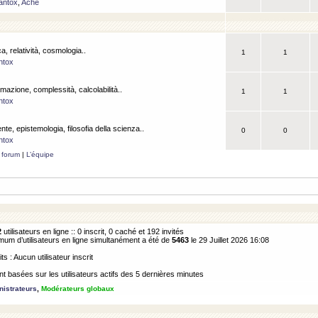
antox
,
Ache
a, relatività, cosmologia..
1
1
ntox
rmazione, complessità, calcolabilità..
1
1
ntox
ente, epistemologia, filosofia della scienza..
0
0
ntox
 forum
|
L’équipe
2
utilisateurs en ligne :: 0 inscrit, 0 caché et 192 invités
m d’utilisateurs en ligne simultanément a été de
5463
le 29 Juillet 2026 16:08
its : Aucun utilisateur inscrit
 basées sur les utilisateurs actifs des 5 dernières minutes
istrateurs
,
Modérateurs globaux