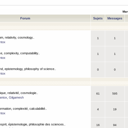
Mar
Forum
Sujets
Messages
m, relativity, cosmology..
1
1
ntox
, complexity, computability..
1
1
ntox
nd, epistemology, philosophy of science..
0
0
ntox
que, relativité, cosmologie..
61
595
antox
,
Gilgamesh
ormation, complexité, calculabilité..
4
19
ntox
esprit, épistemologie, philosophie des sciences..
16
94