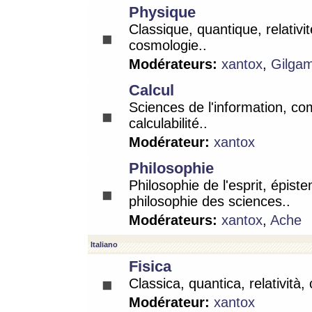
Physique
Classique, quantique, relativit
cosmologie..
Modérateurs:
xantox
,
Gilga
Calcul
Sciences de l'information, co
calculabilité..
Modérateur:
xantox
Philosophie
Philosophie de l'esprit, épist
philosophie des sciences..
Modérateurs:
xantox
,
Ache
Italiano
Fisica
Classica, quantica, relatività,
Modérateur:
xantox