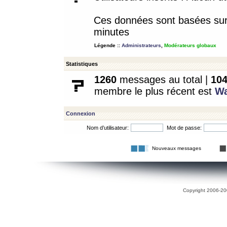
Ces données sont basées sur l
minutes
Légende ::
Administrateurs
,
Modérateurs globaux
Statistiques
1260
messages au total |
10
membre le plus récent est
W
Connexion
Nom d’utilisateur:
Mot de passe:
Nouveaux messages
Copyright 2006-200