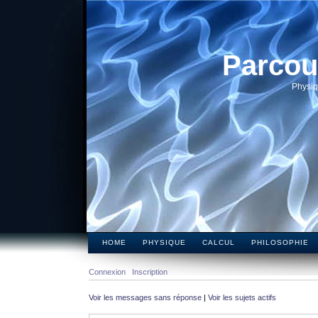
Parcou
Physiq
HOME
PHYSIQUE
CALCUL
PHILOSOPHIE
Connexion
Inscription
Voir les messages sans réponse
|
Voir les sujets actifs