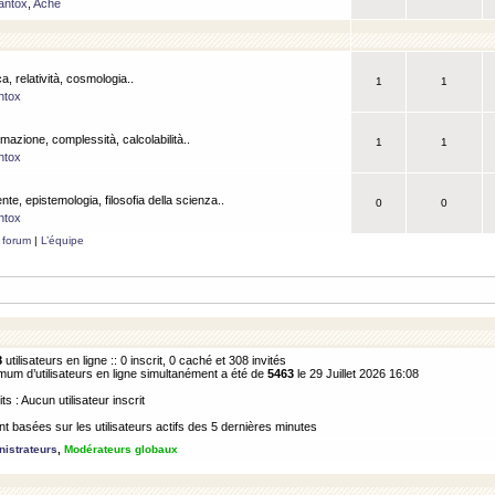
antox
,
Ache
a, relatività, cosmologia..
1
1
ntox
rmazione, complessità, calcolabilità..
1
1
ntox
ente, epistemologia, filosofia della scienza..
0
0
ntox
 forum
|
L’équipe
8
utilisateurs en ligne :: 0 inscrit, 0 caché et 308 invités
m d’utilisateurs en ligne simultanément a été de
5463
le 29 Juillet 2026 16:08
its : Aucun utilisateur inscrit
 basées sur les utilisateurs actifs des 5 dernières minutes
istrateurs
,
Modérateurs globaux