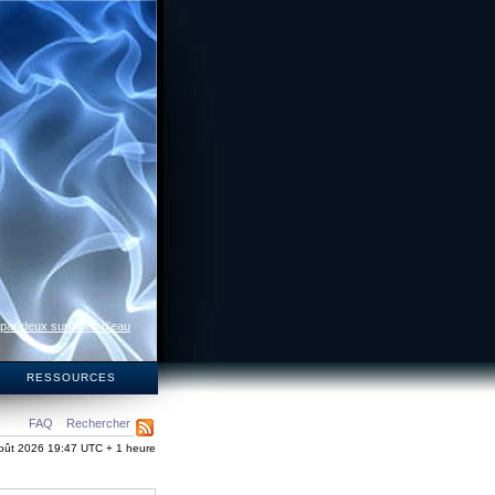
 par deux surfaces d’eau
S
RESSOURCES
FAQ
Rechercher
oût 2026 19:47 UTC + 1 heure