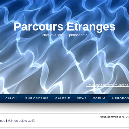
Parcours Etranges
Physique, calcul, philosophie
Caustiques de lumière créées
CALCUL
PHILOSOPHIE
GALERIE
NEWS
FORUM
A PROPO
Nous sommes le 07 A
onse
|
Voir les sujets actifs