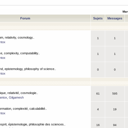
Mar
Forum
Sujets
Messages
m, relativity, cosmology..
1
1
ntox
, complexity, computability..
1
1
ntox
nd, epistemology, philosophy of science..
0
0
ntox
que, relativité, cosmologie..
61
595
antox
,
Gilgamesh
ormation, complexité, calculabilité..
4
19
ntox
esprit, épistemologie, philosophie des sciences..
16
94