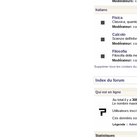
Modérateurs:
x
Italiano
Fisica
Classica, quantic
Modérateur:
xa
Calcolo
Scienze dell'info
Modérateur:
xa
Filosofia
Filosofia della m
Modérateur:
xa
Supprimer tous les cookies du
Index du forum
Qui est en ligne
Au total il y a
30
Le nombre maximu
Utilisateurs inscr
Ces données sont
Légende ::
Admin
Statistiques