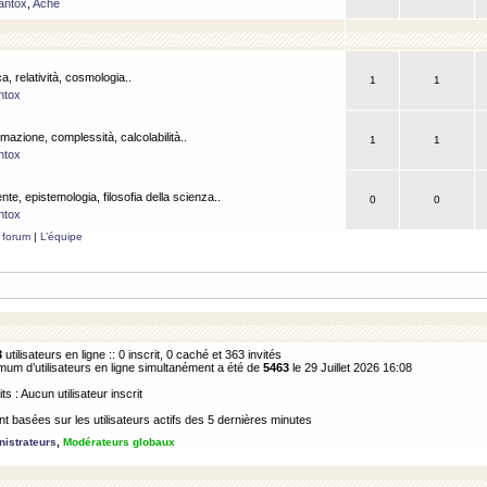
antox
,
Ache
a, relatività, cosmologia..
1
1
ntox
rmazione, complessità, calcolabilità..
1
1
ntox
ente, epistemologia, filosofia della scienza..
0
0
ntox
 forum
|
L’équipe
3
utilisateurs en ligne :: 0 inscrit, 0 caché et 363 invités
m d’utilisateurs en ligne simultanément a été de
5463
le 29 Juillet 2026 16:08
its : Aucun utilisateur inscrit
 basées sur les utilisateurs actifs des 5 dernières minutes
istrateurs
,
Modérateurs globaux