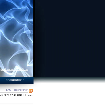
 par deux surfaces d’eau
S
RESSOURCES
FAQ
Rechercher
oût 2026 17:40 UTC + 1 heure