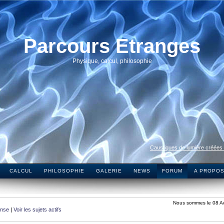
Parcours Etranges
Physique, calcul, philosophie
Caustiques de lumière créées
CALCUL
PHILOSOPHIE
GALERIE
NEWS
FORUM
A PROPO
Nous sommes le 08 A
onse
|
Voir les sujets actifs