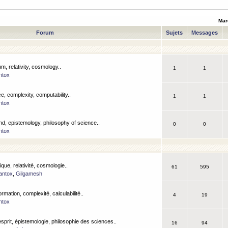
Mar
Forum
Sujets
Messages
m, relativity, cosmology..
1
1
ntox
, complexity, computability..
1
1
ntox
nd, epistemology, philosophy of science..
0
0
ntox
que, relativité, cosmologie..
61
595
antox
,
Gilgamesh
ormation, complexité, calculabilité..
4
19
ntox
esprit, épistemologie, philosophie des sciences..
16
94