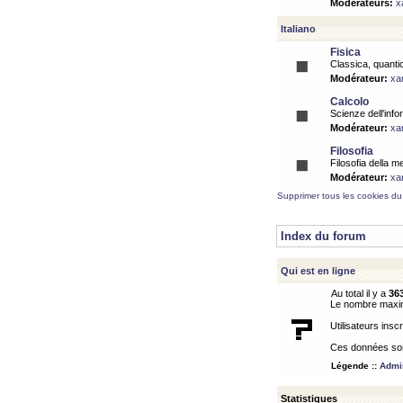
Modérateurs:
x
Italiano
Fisica
Classica, quantic
Modérateur:
xa
Calcolo
Scienze dell'info
Modérateur:
xa
Filosofia
Filosofia della m
Modérateur:
xa
Supprimer tous les cookies du
Index du forum
Qui est en ligne
Au total il y a
36
Le nombre maximu
Utilisateurs inscr
Ces données sont
Légende ::
Admin
Statistiques