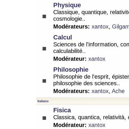
Physique
Classique, quantique, relativit
cosmologie..
Modérateurs:
xantox
,
Gilga
Calcul
Sciences de l'information, co
calculabilité..
Modérateur:
xantox
Philosophie
Philosophie de l'esprit, épist
philosophie des sciences..
Modérateurs:
xantox
,
Ache
Italiano
Fisica
Classica, quantica, relatività,
Modérateur:
xantox