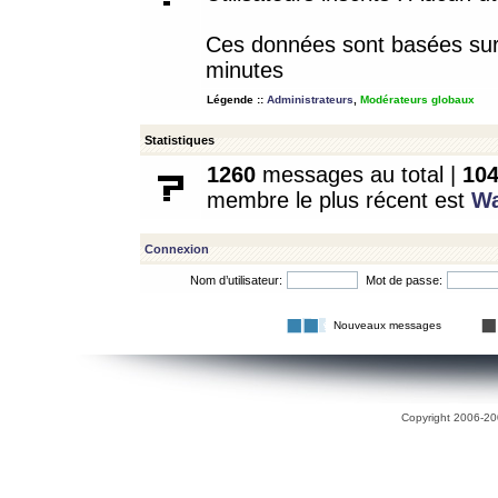
Ces données sont basées sur l
minutes
Légende ::
Administrateurs
,
Modérateurs globaux
Statistiques
1260
messages au total |
10
membre le plus récent est
W
Connexion
Nom d’utilisateur:
Mot de passe:
Nouveaux messages
Copyright 2006-200