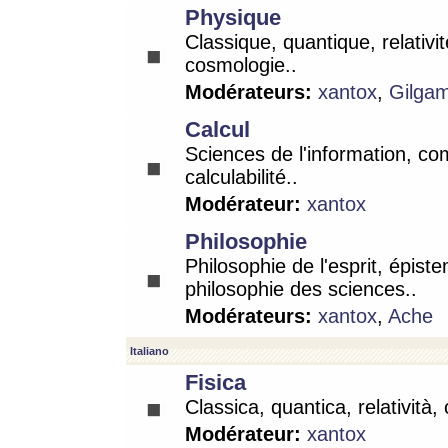
Physique
Classique, quantique, relativit
cosmologie..
Modérateurs:
xantox
,
Gilga
Calcul
Sciences de l'information, co
calculabilité..
Modérateur:
xantox
Philosophie
Philosophie de l'esprit, épist
philosophie des sciences..
Modérateurs:
xantox
,
Ache
Italiano
Fisica
Classica, quantica, relatività,
Modérateur:
xantox