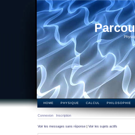
Parcou
Physiq
HOME
PHYSIQUE
CALCUL
PHILOSOPHIE
Connexion
Inscription
Voir les messages sans réponse
|
Voir les sujets actifs