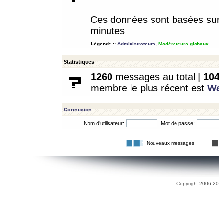
Ces données sont basées sur l
minutes
Légende ::
Administrateurs
,
Modérateurs globaux
Statistiques
1260
messages au total |
10
membre le plus récent est
W
Connexion
Nom d’utilisateur:
Mot de passe:
Nouveaux messages
Copyright 2006-200