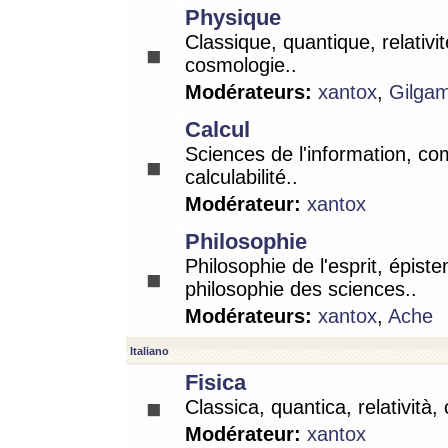
Physique
Classique, quantique, relativit
cosmologie..
Modérateurs:
xantox
,
Gilga
Calcul
Sciences de l'information, co
calculabilité..
Modérateur:
xantox
Philosophie
Philosophie de l'esprit, épist
philosophie des sciences..
Modérateurs:
xantox
,
Ache
Italiano
Fisica
Classica, quantica, relatività,
Modérateur:
xantox