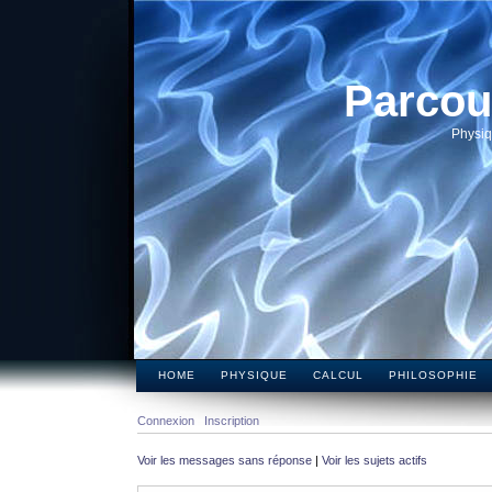
Parcou
Physiq
HOME
PHYSIQUE
CALCUL
PHILOSOPHIE
Connexion
Inscription
Voir les messages sans réponse
|
Voir les sujets actifs