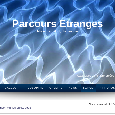
Parcours Etranges
Physique, calcul, philosophie
Caustiques de lumière créées
CALCUL
PHILOSOPHIE
GALERIE
NEWS
FORUM
A PROPO
Nous sommes le 08 A
onse
|
Voir les sujets actifs