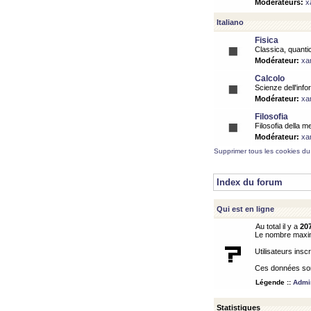
Modérateurs:
x
Italiano
Fisica
Classica, quantic
Modérateur:
xa
Calcolo
Scienze dell'info
Modérateur:
xa
Filosofia
Filosofia della m
Modérateur:
xa
Supprimer tous les cookies du
Index du forum
Qui est en ligne
Au total il y a
20
Le nombre maximu
Utilisateurs inscr
Ces données sont
Légende ::
Admin
Statistiques