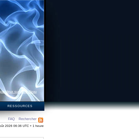
 par deux surfaces d’eau
S
RESSOURCES
FAQ
Rechercher
oût 2026 06:36 UTC + 1 heure