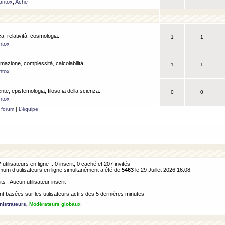
antox
,
Ache
a, relatività, cosmologia..
1
1
ntox
rmazione, complessità, calcolabilità..
1
1
ntox
ente, epistemologia, filosofia della scienza..
0
0
ntox
 forum
|
L’équipe
7
utilisateurs en ligne :: 0 inscrit, 0 caché et 207 invités
m d’utilisateurs en ligne simultanément a été de
5463
le 29 Juillet 2026 16:08
its : Aucun utilisateur inscrit
 basées sur les utilisateurs actifs des 5 dernières minutes
istrateurs
,
Modérateurs globaux