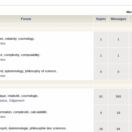
Mar
Forum
Sujets
Messages
m, relativity, cosmology..
1
1
ntox
, complexity, computability..
1
1
ntox
nd, epistemology, philosophy of science..
0
0
ntox
que, relativité, cosmologie..
61
595
antox
,
Gilgamesh
ormation, complexité, calculabilité..
4
19
ntox
esprit, épistemologie, philosophie des sciences..
16
94