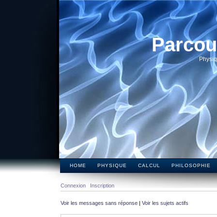
Parcou
Physiq
HOME
PHYSIQUE
CALCUL
PHILOSOPHIE
Connexion
Inscription
Voir les messages sans réponse
|
Voir les sujets actifs