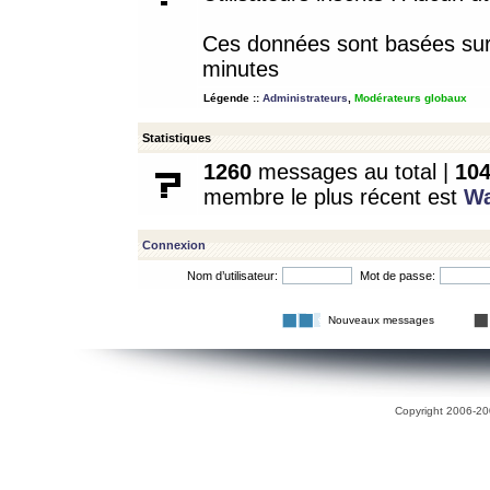
Ces données sont basées sur l
minutes
Légende ::
Administrateurs
,
Modérateurs globaux
Statistiques
1260
messages au total |
10
membre le plus récent est
W
Connexion
Nom d’utilisateur:
Mot de passe:
Nouveaux messages
Copyright 2006-200