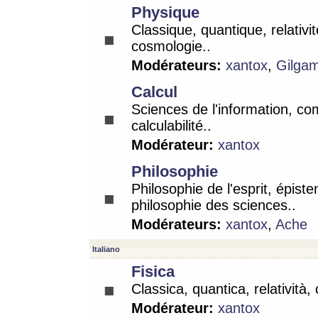
Physique
Classique, quantique, relativit
cosmologie..
Modérateurs:
xantox
,
Gilga
Calcul
Sciences de l'information, co
calculabilité..
Modérateur:
xantox
Philosophie
Philosophie de l'esprit, épist
philosophie des sciences..
Modérateurs:
xantox
,
Ache
Italiano
Fisica
Classica, quantica, relatività,
Modérateur:
xantox