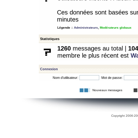
Ces données sont basées sur l
minutes
Légende ::
Administrateurs
,
Modérateurs globaux
Statistiques
1260
messages au total |
10
membre le plus récent est
W
Connexion
Nom d’utilisateur:
Mot de passe:
Nouveaux messages
Copyright 2006-200