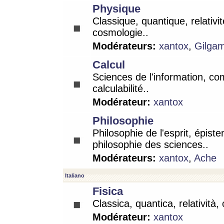
Physique
Classique, quantique, relativit
cosmologie..
Modérateurs:
xantox
,
Gilga
Calcul
Sciences de l'information, co
calculabilité..
Modérateur:
xantox
Philosophie
Philosophie de l'esprit, épist
philosophie des sciences..
Modérateurs:
xantox
,
Ache
Italiano
Fisica
Classica, quantica, relatività,
Modérateur:
xantox