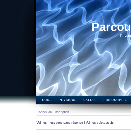
Parcou
Physiq
HOME
PHYSIQUE
CALCUL
PHILOSOPHIE
Connexion
Inscription
Voir les messages sans réponse
|
Voir les sujets actifs