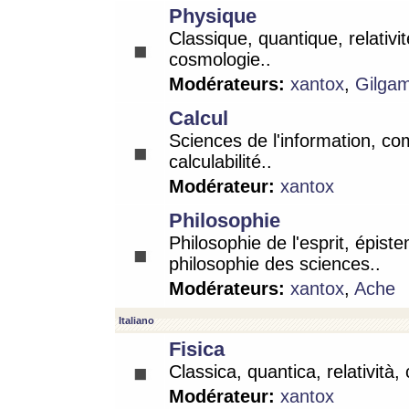
Physique
Classique, quantique, relativit
cosmologie..
Modérateurs:
xantox
,
Gilga
Calcul
Sciences de l'information, co
calculabilité..
Modérateur:
xantox
Philosophie
Philosophie de l'esprit, épist
philosophie des sciences..
Modérateurs:
xantox
,
Ache
Italiano
Fisica
Classica, quantica, relatività,
Modérateur:
xantox