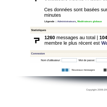
Ces données sont basées sur l
minutes
Légende ::
Administrateurs
,
Modérateurs globaux
Statistiques
1260
messages au total |
10
membre le plus récent est
W
Connexion
Nom d’utilisateur:
Mot de passe:
Nouveaux messages
Copyright 2006-200