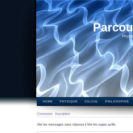
Parcou
Physiq
HOME
PHYSIQUE
CALCUL
PHILOSOPHIE
Connexion
Inscription
Voir les messages sans réponse
|
Voir les sujets actifs