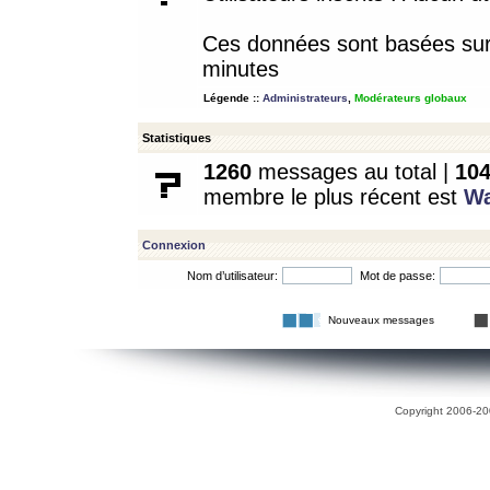
Ces données sont basées sur l
minutes
Légende ::
Administrateurs
,
Modérateurs globaux
Statistiques
1260
messages au total |
10
membre le plus récent est
W
Connexion
Nom d’utilisateur:
Mot de passe:
Nouveaux messages
Copyright 2006-200