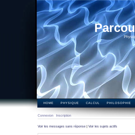
Parcou
Physiq
HOME
PHYSIQUE
CALCUL
PHILOSOPHIE
Connexion
Inscription
Voir les messages sans réponse
|
Voir les sujets actifs