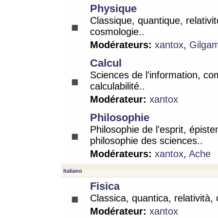
Physique
Classique, quantique, relativit
cosmologie..
Modérateurs:
xantox
,
Gilga
Calcul
Sciences de l'information, co
calculabilité..
Modérateur:
xantox
Philosophie
Philosophie de l'esprit, épist
philosophie des sciences..
Modérateurs:
xantox
,
Ache
Italiano
Fisica
Classica, quantica, relatività,
Modérateur:
xantox