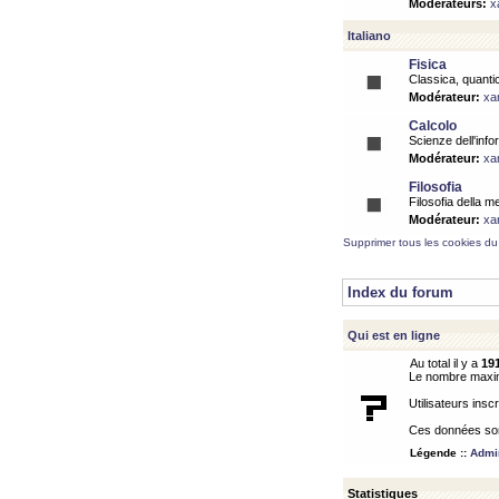
Modérateurs:
x
Italiano
Fisica
Classica, quantic
Modérateur:
xa
Calcolo
Scienze dell'info
Modérateur:
xa
Filosofia
Filosofia della m
Modérateur:
xa
Supprimer tous les cookies du
Index du forum
Qui est en ligne
Au total il y a
19
Le nombre maximu
Utilisateurs inscr
Ces données sont
Légende ::
Admin
Statistiques