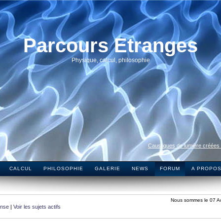
Parcours Etranges
Physique, calcul, philosophie
Caustiques de lumière créées
CALCUL
PHILOSOPHIE
GALERIE
NEWS
FORUM
A PROPO
Nous sommes le 07 A
onse
|
Voir les sujets actifs