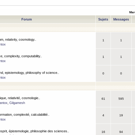
Mar
Forum
Sujets
Messages
m, relativity, cosmology..
1
1
ntox
, complexity, computability..
1
1
ntox
nd, epistemology, philosophy of science..
0
0
ntox
que, relativité, cosmologie..
61
595
antox
,
Gilgamesh
ormation, complexité, calculabilité..
4
19
ntox
esprit, épistemologie, philosophie des sciences..
16
94