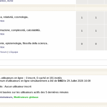
antox
,
Ache
a, relatività, cosmologia..
1
1
ntox
rmazione, complessità, calcolabilità..
1
1
ntox
ente, epistemologia, filosofia della scienza..
0
0
ntox
 forum
|
L’équipe
1
utilisateurs en ligne :: 0 inscrit, 0 caché et 191 invités
m d’utilisateurs en ligne simultanément a été de
5463
le 29 Juillet 2026 16:08
its : Aucun utilisateur inscrit
 basées sur les utilisateurs actifs des 5 dernières minutes
istrateurs
,
Modérateurs globaux