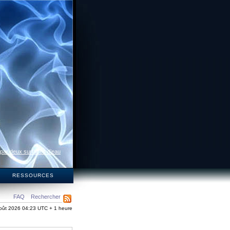
 par deux surfaces d’eau
S
RESSOURCES
FAQ
Rechercher
oût 2026 04:23 UTC + 1 heure