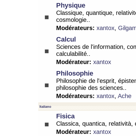
Physique
Classique, quantique, relativit
cosmologie..
Modérateurs:
xantox
,
Gilga
Calcul
Sciences de l'information, co
calculabilité..
Modérateur:
xantox
Philosophie
Philosophie de l'esprit, épist
philosophie des sciences..
Modérateurs:
xantox
,
Ache
Italiano
Fisica
Classica, quantica, relatività,
Modérateur:
xantox