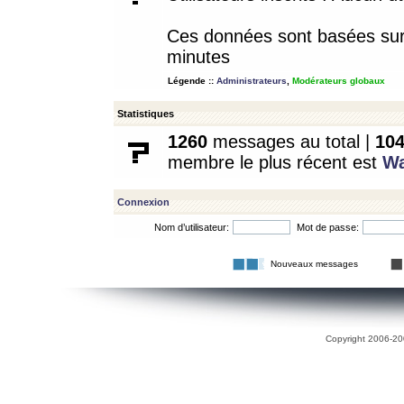
Ces données sont basées sur l
minutes
Légende ::
Administrateurs
,
Modérateurs globaux
Statistiques
1260
messages au total |
10
membre le plus récent est
W
Connexion
Nom d’utilisateur:
Mot de passe:
Nouveaux messages
Copyright 2006-200