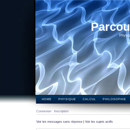
Parcou
Physiq
HOME
PHYSIQUE
CALCUL
PHILOSOPHIE
Connexion
Inscription
Voir les messages sans réponse
|
Voir les sujets actifs