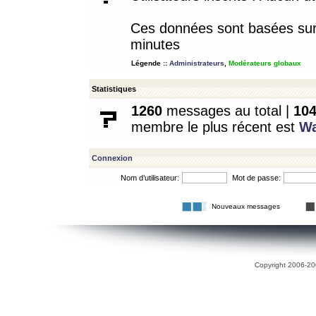
Ces données sont basées sur l
minutes
Légende ::
Administrateurs
,
Modérateurs globaux
Statistiques
1260
messages au total |
10
membre le plus récent est
W
Connexion
Nom d’utilisateur:
Mot de passe:
Nouveaux messages
Copyright 2006-200