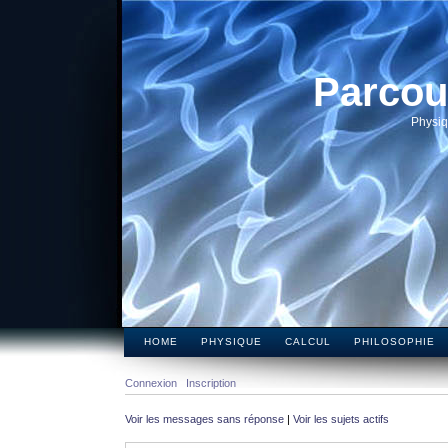
Parcou
Physiq
HOME
PHYSIQUE
CALCUL
PHILOSOPHIE
Connexion
Inscription
Voir les messages sans réponse
|
Voir les sujets actifs