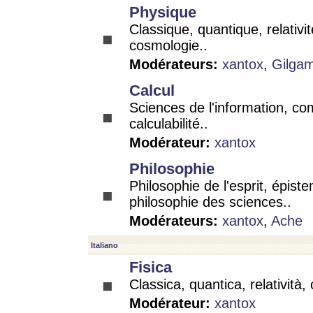
Physique
Classique, quantique, relativit
cosmologie..
Modérateurs:
xantox
,
Gilga
Calcul
Sciences de l'information, co
calculabilité..
Modérateur:
xantox
Philosophie
Philosophie de l'esprit, épist
philosophie des sciences..
Modérateurs:
xantox
,
Ache
Italiano
Fisica
Classica, quantica, relatività,
Modérateur:
xantox