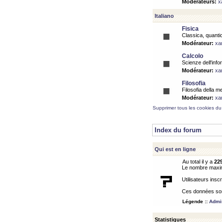
Modérateurs:
x
Italiano
Fisica
Classica, quantic
Modérateur:
xa
Calcolo
Scienze dell'info
Modérateur:
xa
Filosofia
Filosofia della m
Modérateur:
xa
Supprimer tous les cookies du
Index du forum
Qui est en ligne
Au total il y a
22
Le nombre maximu
Utilisateurs inscr
Ces données sont
Légende ::
Admin
Statistiques