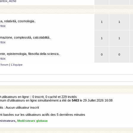
antox
,
Ache
a, relatività, cosmologia..
1
1
ntox
rmazione, complessità, calcolabilità..
1
1
ntox
ente, epistemologia, filosofia della scienza..
0
0
ntox
 forum
|
L’équipe
9
utilisateurs en ligne :: 0 inscrit, 0 caché et 229 invités
m d’utilisateurs en ligne simultanément a été de
5463
le 29 Juillet 2026 16:08
its : Aucun utilisateur inscrit
 basées sur les utilisateurs actifs des 5 dernières minutes
istrateurs
,
Modérateurs globaux