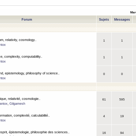
Mar
Forum
Sujets
Messages
m, relativity, cosmology..
1
1
ntox
, complexity, computability..
1
1
ntox
nd, epistemology, philosophy of science..
0
0
ntox
que, relativité, cosmologie..
61
595
antox
,
Gilgamesh
ormation, complexité, calculabilité..
4
19
ntox
esprit, épistemologie, philosophie des sciences..
16
94