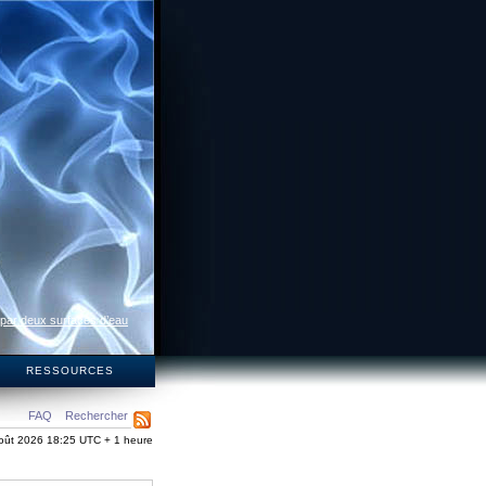
 par deux surfaces d’eau
S
RESSOURCES
FAQ
Rechercher
oût 2026 18:25 UTC + 1 heure