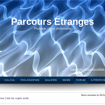
Parcours Etranges
Physique, calcul, philosophie
Caustiques de lumière créées
CALCUL
PHILOSOPHIE
GALERIE
NEWS
FORUM
A PROPO
Nous sommes le 08 A
onse
|
Voir les sujets actifs