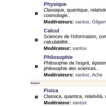
Physique
Classique, quantique, relativit
cosmologie..
Modérateurs:
xantox
,
Gilga
Calcul
Sciences de l'information, co
calculabilité..
Modérateur:
xantox
Philosophie
Philosophie de l'esprit, épist
philosophie des sciences..
Modérateurs:
xantox
,
Ache
Italiano
Fisica
Classica, quantica, relatività,
Modérateur:
xantox