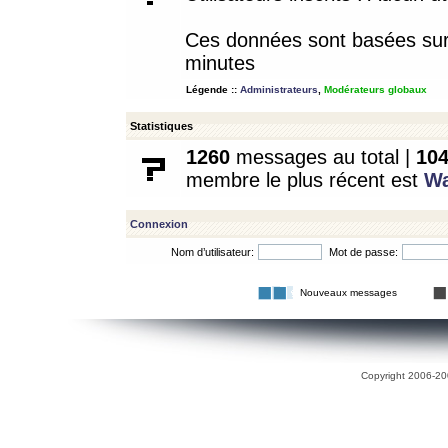
Ces données sont basées sur l
minutes
Légende ::
Administrateurs
,
Modérateurs globaux
Statistiques
1260
messages au total |
10
membre le plus récent est
W
Connexion
Nom d’utilisateur:
Mot de passe:
Nouveaux messages
Copyright 2006-200