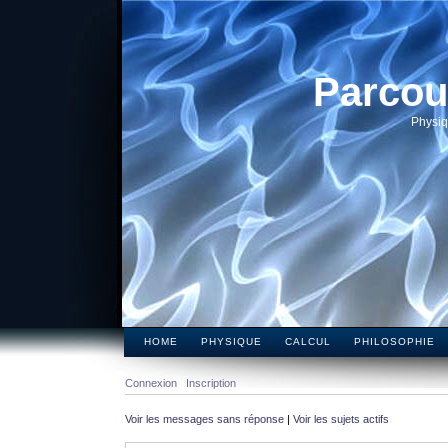
Parcou
Physiq
HOME
PHYSIQUE
CALCUL
PHILOSOPHIE
Connexion
Inscription
Voir les messages sans réponse
|
Voir les sujets actifs