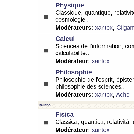
Physique
Classique, quantique, relativit
cosmologie..
Modérateurs:
xantox
,
Gilga
Calcul
Sciences de l'information, co
calculabilité..
Modérateur:
xantox
Philosophie
Philosophie de l'esprit, épist
philosophie des sciences..
Modérateurs:
xantox
,
Ache
Italiano
Fisica
Classica, quantica, relatività,
Modérateur:
xantox