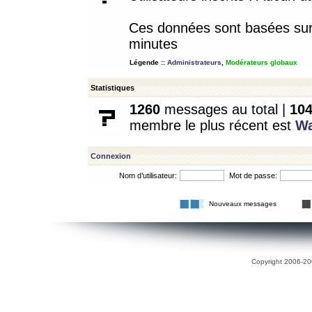
Ces données sont basées sur l
minutes
Légende ::
Administrateurs
,
Modérateurs globaux
Statistiques
1260
messages au total |
10
membre le plus récent est
W
Connexion
Nom d’utilisateur:
Mot de passe:
Nouveaux messages
Copyright 2006-200