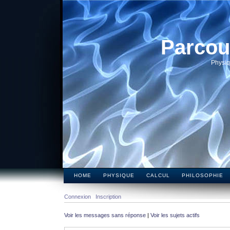
Parcou
Physiq
HOME
PHYSIQUE
CALCUL
PHILOSOPHIE
Connexion
Inscription
Voir les messages sans réponse
|
Voir les sujets actifs