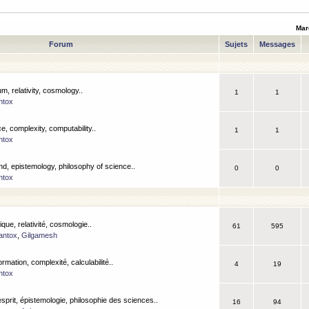
Mar
Forum
Sujets
Messages
m, relativity, cosmology..
1
1
ntox
, complexity, computability..
1
1
ntox
nd, epistemology, philosophy of science..
0
0
ntox
que, relativité, cosmologie..
61
595
antox
,
Gilgamesh
ormation, complexité, calculabilité..
4
19
ntox
esprit, épistemologie, philosophie des sciences..
16
94