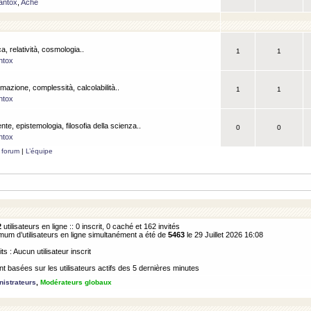
antox
,
Ache
a, relatività, cosmologia..
1
1
ntox
rmazione, complessità, calcolabilità..
1
1
ntox
ente, epistemologia, filosofia della scienza..
0
0
ntox
 forum
|
L’équipe
2
utilisateurs en ligne :: 0 inscrit, 0 caché et 162 invités
m d’utilisateurs en ligne simultanément a été de
5463
le 29 Juillet 2026 16:08
its : Aucun utilisateur inscrit
 basées sur les utilisateurs actifs des 5 dernières minutes
istrateurs
,
Modérateurs globaux