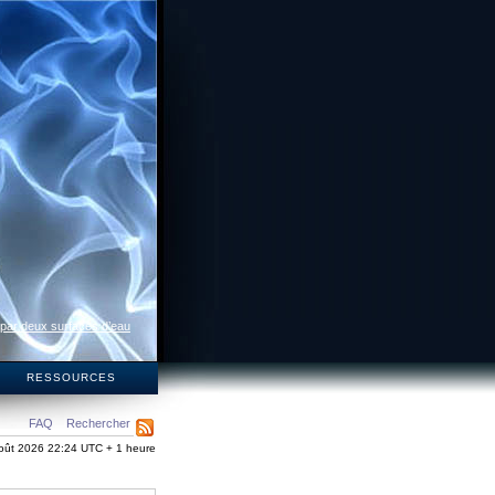
 par deux surfaces d’eau
S
RESSOURCES
FAQ
Rechercher
oût 2026 22:24 UTC + 1 heure