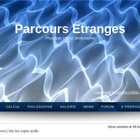
Parcours Etranges
Physique, calcul, philosophie
Caustiques de lumière créées
CALCUL
PHILOSOPHIE
GALERIE
NEWS
FORUM
A PROPO
Nous sommes le 06 A
onse
|
Voir les sujets actifs