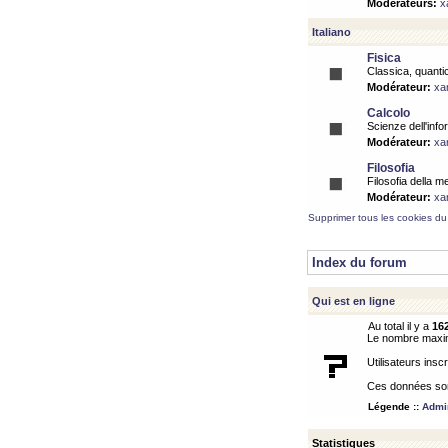
Modérateurs:
x
Italiano
Fisica
Classica, quantic
Modérateur:
xa
Calcolo
Scienze dell'info
Modérateur:
xa
Filosofia
Filosofia della m
Modérateur:
xa
Supprimer tous les cookies du
Index du forum
Qui est en ligne
Au total il y a
16
Le nombre maximu
Utilisateurs inscr
Ces données sont
Légende ::
Admin
Statistiques