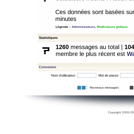
Ces données sont basées sur l
minutes
Légende ::
Administrateurs
,
Modérateurs globaux
Statistiques
1260
messages au total |
10
membre le plus récent est
W
Connexion
Nom d’utilisateur:
Mot de passe:
Nouveaux messages
Copyright 2006-200