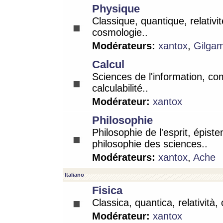
Physique
Classique, quantique, relativit
cosmologie..
Modérateurs:
xantox
,
Gilga
Calcul
Sciences de l'information, co
calculabilité..
Modérateur:
xantox
Philosophie
Philosophie de l'esprit, épist
philosophie des sciences..
Modérateurs:
xantox
,
Ache
Italiano
Fisica
Classica, quantica, relatività,
Modérateur:
xantox