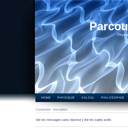
Parcou
Physiq
HOME
PHYSIQUE
CALCUL
PHILOSOPHIE
Connexion
Inscription
Voir les messages sans réponse
|
Voir les sujets actifs