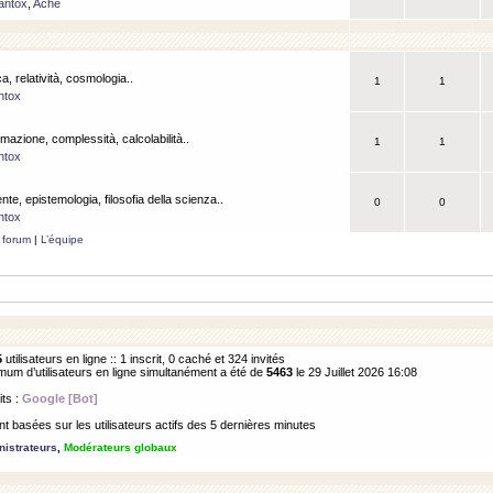
antox
,
Ache
a, relatività, cosmologia..
1
1
ntox
rmazione, complessità, calcolabilità..
1
1
ntox
ente, epistemologia, filosofia della scienza..
0
0
ntox
 forum
|
L’équipe
5
utilisateurs en ligne :: 1 inscrit, 0 caché et 324 invités
m d’utilisateurs en ligne simultanément a été de
5463
le 29 Juillet 2026 16:08
its :
Google [Bot]
 basées sur les utilisateurs actifs des 5 dernières minutes
istrateurs
,
Modérateurs globaux