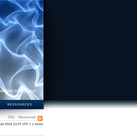
 par deux surfaces d’eau
S
RESSOURCES
FAQ
Rechercher
oût 2026 23:57 UTC + 1 heure