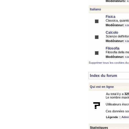
Modérateurs:
x
Italiano
Fisica
Classica, quantic
Modérateur:
xa
Calcolo
Scienze dell'info
Modérateur:
xa
Filosofia
Filosofia della m
Modérateur:
xa
Supprimer tous les cookies du
Index du forum
Qui est en ligne
Au total il y a
32
Le nombre maximu
Utilisateurs inscr
Ces données sont
Légende ::
Admin
Statistiques