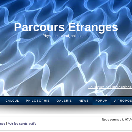
Parcours Etranges
Physique, calcul, philosophie
Caustiques de lumière créées
CALCUL
PHILOSOPHIE
GALERIE
NEWS
FORUM
A PROPO
Nous sommes le 07 A
onse
|
Voir les sujets actifs