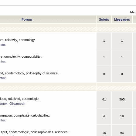
Mar
Forum
Sujets
Messages
m, relativity, cosmology..
1
1
ntox
, complexity, computability..
1
1
ntox
nd, epistemology, philosophy of science..
0
0
ntox
que, relativité, cosmologie..
61
595
antox
,
Gilgamesh
ormation, complexité, calculabilité..
4
19
ntox
esprit, épistemologie, philosophie des sciences..
16
94