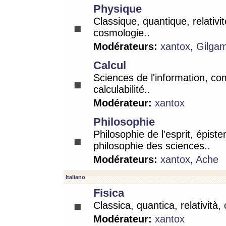
Physique
Classique, quantique, relativit
cosmologie..
Modérateurs:
xantox
,
Gilga
Calcul
Sciences de l'information, co
calculabilité..
Modérateur:
xantox
Philosophie
Philosophie de l'esprit, épist
philosophie des sciences..
Modérateurs:
xantox
,
Ache
Italiano
Fisica
Classica, quantica, relatività,
Modérateur:
xantox