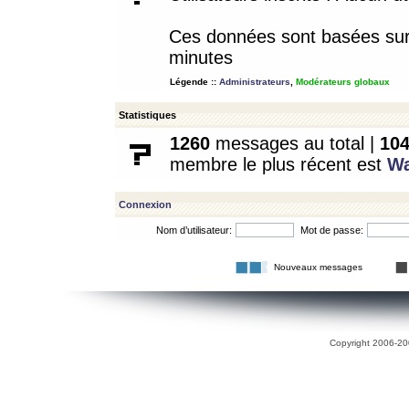
Ces données sont basées sur l
minutes
Légende ::
Administrateurs
,
Modérateurs globaux
Statistiques
1260
messages au total |
10
membre le plus récent est
W
Connexion
Nom d’utilisateur:
Mot de passe:
Nouveaux messages
Copyright 2006-200