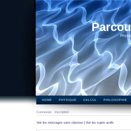
Parcou
Physiq
HOME
PHYSIQUE
CALCUL
PHILOSOPHIE
Connexion
Inscription
Voir les messages sans réponse
|
Voir les sujets actifs