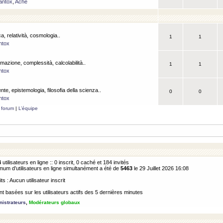
antox
,
Ache
a, relatività, cosmologia..
1
1
ntox
rmazione, complessità, calcolabilità..
1
1
ntox
ente, epistemologia, filosofia della scienza..
0
0
ntox
 forum
|
L’équipe
4
utilisateurs en ligne :: 0 inscrit, 0 caché et 184 invités
m d’utilisateurs en ligne simultanément a été de
5463
le 29 Juillet 2026 16:08
its : Aucun utilisateur inscrit
 basées sur les utilisateurs actifs des 5 dernières minutes
istrateurs
,
Modérateurs globaux