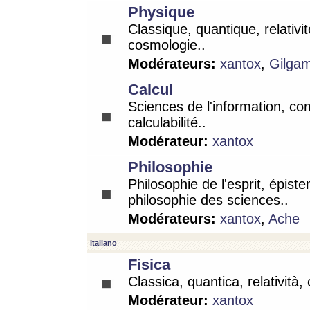
Physique
Classique, quantique, relativit
cosmologie..
Modérateurs:
xantox
,
Gilga
Calcul
Sciences de l'information, co
calculabilité..
Modérateur:
xantox
Philosophie
Philosophie de l'esprit, épist
philosophie des sciences..
Modérateurs:
xantox
,
Ache
Italiano
Fisica
Classica, quantica, relatività,
Modérateur:
xantox