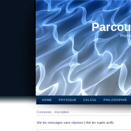
Parcou
Physiq
HOME
PHYSIQUE
CALCUL
PHILOSOPHIE
Connexion
Inscription
Voir les messages sans réponse
|
Voir les sujets actifs