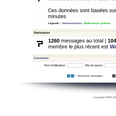
Ces données sont basées sur l
minutes
Légende ::
Administrateurs
,
Modérateurs globaux
Statistiques
1260
messages au total |
10
membre le plus récent est
W
Connexion
Nom d’utilisateur:
Mot de passe:
Nouveaux messages
Copyright 2006-200