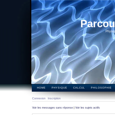
Parcou
Physiq
HOME
PHYSIQUE
CALCUL
PHILOSOPHIE
Connexion
Inscription
Voir les messages sans réponse
|
Voir les sujets actifs