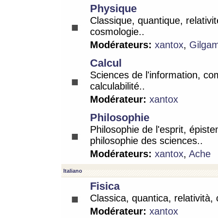
Physique
Classique, quantique, relativit
cosmologie..
Modérateurs:
xantox
,
Gilga
Calcul
Sciences de l'information, co
calculabilité..
Modérateur:
xantox
Philosophie
Philosophie de l'esprit, épist
philosophie des sciences..
Modérateurs:
xantox
,
Ache
Italiano
Fisica
Classica, quantica, relatività,
Modérateur:
xantox