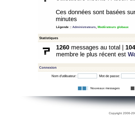
Ces données sont basées sur l
minutes
Légende ::
Administrateurs
,
Modérateurs globaux
Statistiques
1260
messages au total |
10
membre le plus récent est
W
Connexion
Nom d’utilisateur:
Mot de passe:
Nouveaux messages
Copyright 2006-200