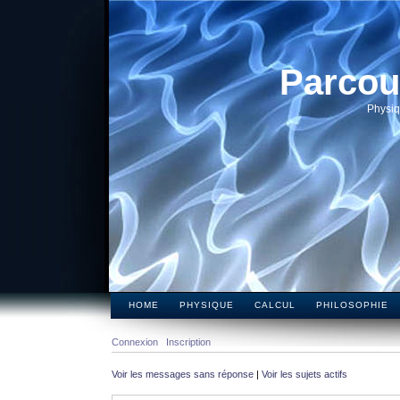
Parcou
Physiq
HOME
PHYSIQUE
CALCUL
PHILOSOPHIE
Connexion
Inscription
Voir les messages sans réponse
|
Voir les sujets actifs