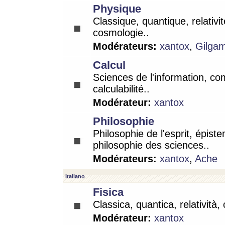
Physique
Classique, quantique, relativit
cosmologie..
Modérateurs:
xantox
,
Gilga
Calcul
Sciences de l'information, co
calculabilité..
Modérateur:
xantox
Philosophie
Philosophie de l'esprit, épist
philosophie des sciences..
Modérateurs:
xantox
,
Ache
Italiano
Fisica
Classica, quantica, relatività,
Modérateur:
xantox