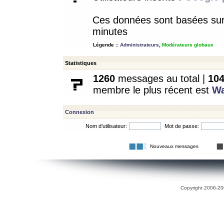
Ces données sont basées sur l
minutes
Légende ::
Administrateurs
,
Modérateurs globaux
Statistiques
1260
messages au total |
10
membre le plus récent est
W
Connexion
Nom d’utilisateur:
Mot de passe:
Nouveaux messages
Copyright 2006-200