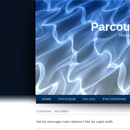
Parcou
Physiq
HOME
PHYSIQUE
CALCUL
PHILOSOPHIE
Connexion
Inscription
Voir les messages sans réponse
|
Voir les sujets actifs