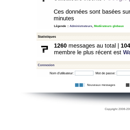
Ces données sont basées sur l
minutes
Légende ::
Administrateurs
,
Modérateurs globaux
Statistiques
1260
messages au total |
10
membre le plus récent est
W
Connexion
Nom d’utilisateur:
Mot de passe:
Nouveaux messages
Copyright 2006-200