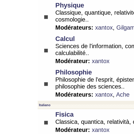
Physique
Classique, quantique, relativit
cosmologie..
Modérateurs:
xantox
,
Gilga
Calcul
Sciences de l'information, co
calculabilité..
Modérateur:
xantox
Philosophie
Philosophie de l'esprit, épist
philosophie des sciences..
Modérateurs:
xantox
,
Ache
Italiano
Fisica
Classica, quantica, relatività,
Modérateur:
xantox