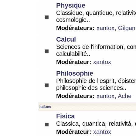
Physique
Classique, quantique, relativit
cosmologie..
Modérateurs:
xantox
,
Gilga
Calcul
Sciences de l'information, co
calculabilité..
Modérateur:
xantox
Philosophie
Philosophie de l'esprit, épist
philosophie des sciences..
Modérateurs:
xantox
,
Ache
Italiano
Fisica
Classica, quantica, relatività,
Modérateur:
xantox