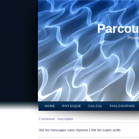
Parcou
Physiq
HOME
PHYSIQUE
CALCUL
PHILOSOPHIE
Connexion
Inscription
Voir les messages sans réponse
|
Voir les sujets actifs