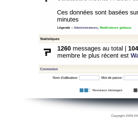
Ces données sont basées sur l
minutes
Légende ::
Administrateurs
,
Modérateurs globaux
Statistiques
1260
messages au total |
10
membre le plus récent est
W
Connexion
Nom d’utilisateur:
Mot de passe:
Nouveaux messages
Copyright 2006-200