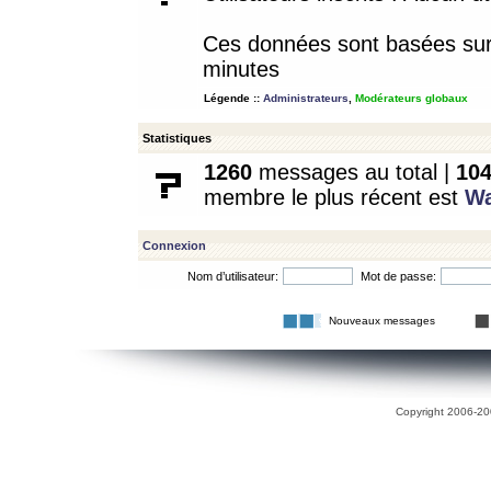
Ces données sont basées sur l
minutes
Légende ::
Administrateurs
,
Modérateurs globaux
Statistiques
1260
messages au total |
10
membre le plus récent est
W
Connexion
Nom d’utilisateur:
Mot de passe:
Nouveaux messages
Copyright 2006-200