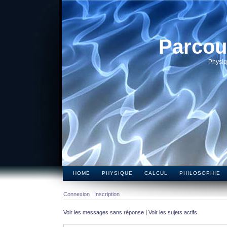
Parcou
Physiq
HOME
PHYSIQUE
CALCUL
PHILOSOPHIE
Connexion
Inscription
Voir les messages sans réponse
|
Voir les sujets actifs