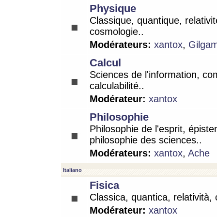
Physique
Classique, quantique, relativit
cosmologie..
Modérateurs:
xantox
,
Gilga
Calcul
Sciences de l'information, co
calculabilité..
Modérateur:
xantox
Philosophie
Philosophie de l'esprit, épist
philosophie des sciences..
Modérateurs:
xantox
,
Ache
Italiano
Fisica
Classica, quantica, relatività,
Modérateur:
xantox