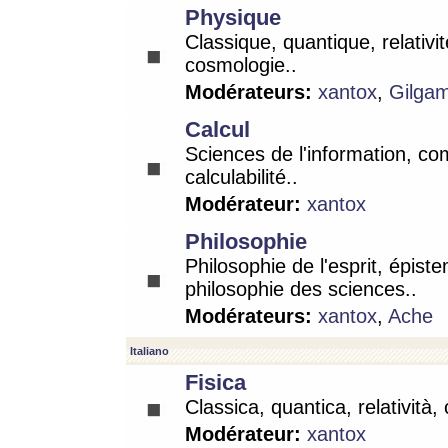
Physique
Classique, quantique, relativit
cosmologie..
Modérateurs:
xantox
,
Gilga
Calcul
Sciences de l'information, co
calculabilité..
Modérateur:
xantox
Philosophie
Philosophie de l'esprit, épist
philosophie des sciences..
Modérateurs:
xantox
,
Ache
Italiano
Fisica
Classica, quantica, relatività,
Modérateur:
xantox