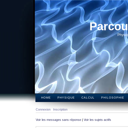
Parcou
Physiq
HOME
PHYSIQUE
CALCUL
PHILOSOPHIE
Connexion
Inscription
Voir les messages sans réponse
|
Voir les sujets actifs