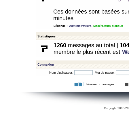
Ces données sont basées sur l
minutes
Légende ::
Administrateurs
,
Modérateurs globaux
Statistiques
1260
messages au total |
10
membre le plus récent est
W
Connexion
Nom d’utilisateur:
Mot de passe:
Nouveaux messages
Copyright 2006-200