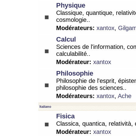
Physique
Classique, quantique, relativit
cosmologie..
Modérateurs:
xantox
,
Gilga
Calcul
Sciences de l'information, co
calculabilité..
Modérateur:
xantox
Philosophie
Philosophie de l'esprit, épist
philosophie des sciences..
Modérateurs:
xantox
,
Ache
Italiano
Fisica
Classica, quantica, relatività,
Modérateur:
xantox