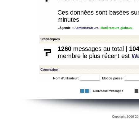
Ces données sont basées sur l
minutes
Légende ::
Administrateurs
,
Modérateurs globaux
Statistiques
1260
messages au total |
10
membre le plus récent est
W
Connexion
Nom d’utilisateur:
Mot de passe:
Nouveaux messages
Copyright 2006-200