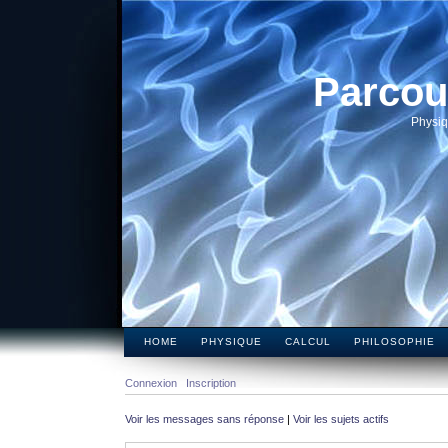
Parcou
Physiq
HOME
PHYSIQUE
CALCUL
PHILOSOPHIE
Connexion
Inscription
Voir les messages sans réponse
|
Voir les sujets actifs