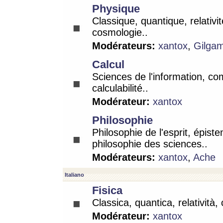
Physique
Classique, quantique, relativit
cosmologie..
Modérateurs:
xantox
,
Gilga
Calcul
Sciences de l'information, co
calculabilité..
Modérateur:
xantox
Philosophie
Philosophie de l'esprit, épist
philosophie des sciences..
Modérateurs:
xantox
,
Ache
Italiano
Fisica
Classica, quantica, relatività,
Modérateur:
xantox