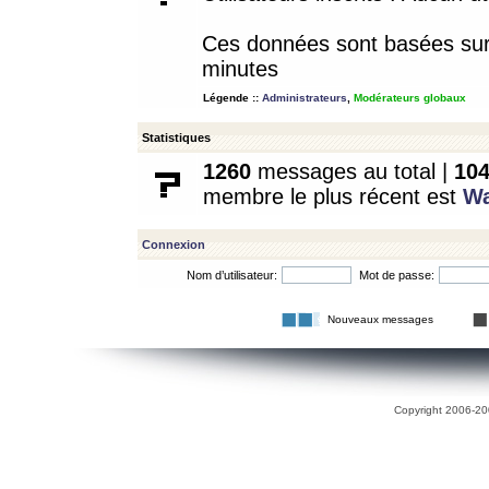
Ces données sont basées sur l
minutes
Légende ::
Administrateurs
,
Modérateurs globaux
Statistiques
1260
messages au total |
10
membre le plus récent est
W
Connexion
Nom d’utilisateur:
Mot de passe:
Nouveaux messages
Copyright 2006-200