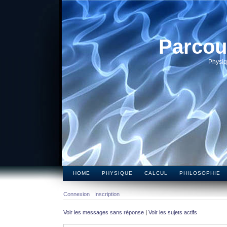
Parcou
Physiq
HOME
PHYSIQUE
CALCUL
PHILOSOPHIE
Connexion
Inscription
Voir les messages sans réponse
|
Voir les sujets actifs