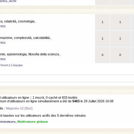
antox
,
Ache
a, relatività, cosmologia..
1
1
ntox
rmazione, complessità, calcolabilità..
1
1
ntox
ente, epistemologia, filosofia della scienza..
0
0
ntox
 forum
|
L’équipe
4
utilisateurs en ligne :: 1 inscrit, 0 caché et 833 invités
m d’utilisateurs en ligne simultanément a été de
5463
le 29 Juillet 2026 16:08
its :
Majestic-12 [Bot]
 basées sur les utilisateurs actifs des 5 dernières minutes
istrateurs
,
Modérateurs globaux