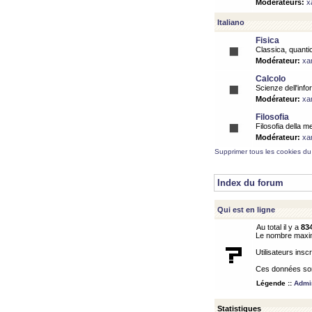
Modérateurs:
x
Italiano
Fisica
Classica, quantic
Modérateur:
xa
Calcolo
Scienze dell'info
Modérateur:
xa
Filosofia
Filosofia della m
Modérateur:
xa
Supprimer tous les cookies du
Index du forum
Qui est en ligne
Au total il y a
83
Le nombre maximu
Utilisateurs inscr
Ces données sont
Légende ::
Admin
Statistiques