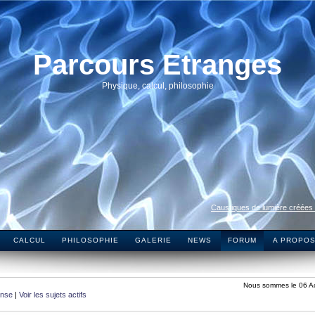
Parcours Etranges
Physique, calcul, philosophie
Caustiques de lumière créées
CALCUL
PHILOSOPHIE
GALERIE
NEWS
FORUM
A PROPO
Nous sommes le 06 A
onse
|
Voir les sujets actifs