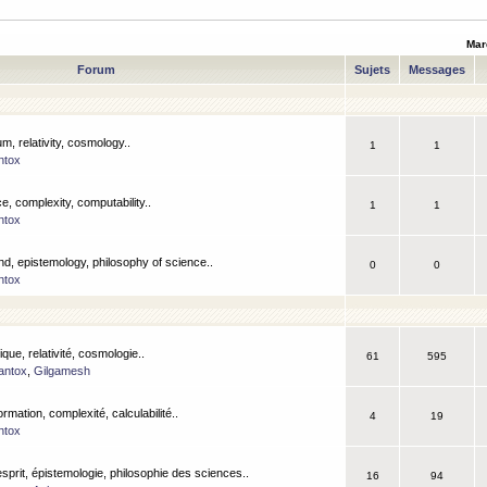
Mar
Forum
Sujets
Messages
m, relativity, cosmology..
1
1
ntox
, complexity, computability..
1
1
ntox
nd, epistemology, philosophy of science..
0
0
ntox
que, relativité, cosmologie..
61
595
antox
,
Gilgamesh
ormation, complexité, calculabilité..
4
19
ntox
esprit, épistemologie, philosophie des sciences..
16
94