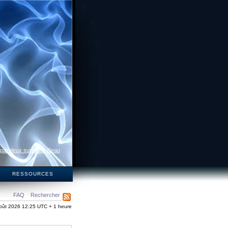
 par deux surfaces d’eau
S
RESSOURCES
FAQ
Rechercher
oût 2026 12:25 UTC + 1 heure